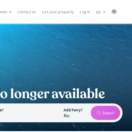
omes
Contact us
List your property
Log in
EN
Canary Islands
Balearic Islands
Gran Canary
Menorca
Tenerife
Mallorca
Lanzarote
Ibiza
Fuerteventura
All locations
All locations
o longer available
e?
Add Ferry?
Search
No