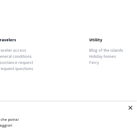
ravelers
Utility
raveler access
Blog of the islands
eneral conditions
Holiday homes
ssistance request
Ferry
requent questions
×
i che potrai
aggiori