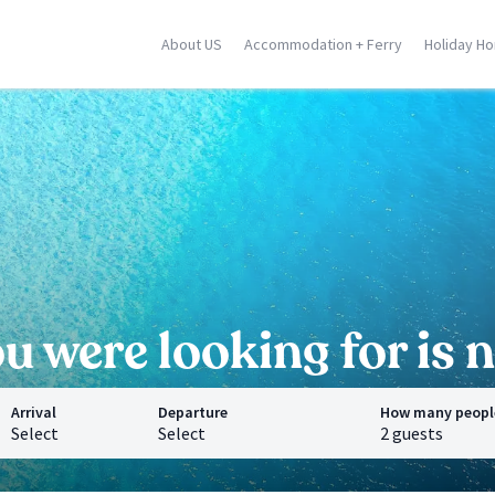
About US
Accommodation + Ferry
Holiday H
ily
Corse
Greek Islands
racusa
Porto Vecchio
Rhodes
stellammare
Moriani
Zante
dica
Ghisonaccia
Samos
falu
Ile Rousse
Crete
n Vito Lo Capo
Ajaccio
Mykonos
ormina
Calvi
Santorini
l locations
Saint Florent
Corfu
All locations
All locations
 were looking for is n
Arrival
Departure
How many peopl
Select
Select