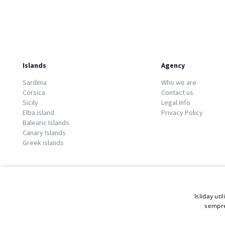
Islands
Agency
Sardinia
Who we are
Corsica
Contact us
Sicily
Legal Info
Elba island
Privacy Policy
Balearic Islands
Canary Islands
Greek islands
Isliday uti
sempre
© 2026 Copyright GATE S.r.l - Via G. Cacciò 5 - 57034 Portoferraio - P.