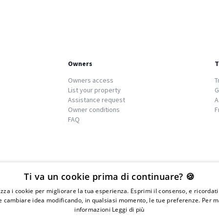
Owners
T
Owners access
T
List your property
G
Assistance request
A
Owner conditions
F
FAQ
We
islands
Ti va un cookie prima di continuare? 🍪
lizza i cookie per migliorare la tua esperienza. Esprimi il consenso, e ricordat
 cambiare idea modificando, in qualsiasi momento, le tue preferenze. Per m
informazioni
Leggi di più
IVA 01976730497 - Iscrizione C.I.A.A di