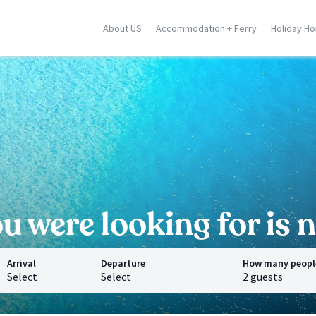
About US
Accommodation + Ferry
Holiday H
ily
Corse
Greek Islands
racusa
Porto Vecchio
Rhodes
stellammare
Moriani
Zante
dica
Ghisonaccia
Samos
falu
Ile Rousse
Crete
n Vito Lo Capo
Ajaccio
Mykonos
ormina
Calvi
Santorini
l locations
Saint Florent
Corfu
All locations
All locations
 were looking for is n
Arrival
Departure
How many peopl
Select
Select