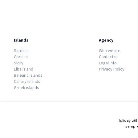
Islands
Agency
Sardinia
Who we are
Corsica
Contact us
Sicily
Legal Info
Elba island
Privacy Policy
Balearic Islands
Canary Islands
Greek islands
Isliday uti
sempre
© 2026 Copyright GATE S.r.l - Via G. Cacciò 5 - 57034 Portoferraio - P.