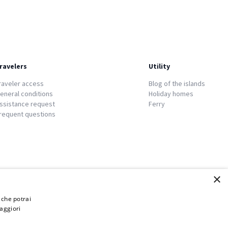
ravelers
Utility
raveler access
Blog of the islands
eneral conditions
Holiday homes
ssistance request
Ferry
requent questions
×
i che potrai
aggiori