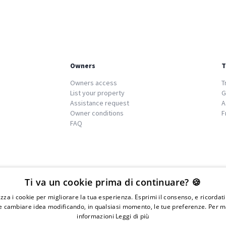
Owners
T
Owners access
T
List your property
G
Assistance request
A
Owner conditions
F
FAQ
We
islands
Ti va un cookie prima di continuare? 🍪
lizza i cookie per migliorare la tua esperienza. Esprimi il consenso, e ricordat
 cambiare idea modificando, in qualsiasi momento, le tue preferenze. Per m
informazioni
Leggi di più
IVA 01976730497 - Iscrizione C.I.A.A di