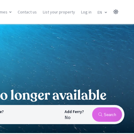
omes
Contact us
List your property
Log in
EN
Canary Islands
Balearic Islands
Gran Canary
Menorca
Tenerife
Mallorca
Lanzarote
Ibiza
Fuerteventura
All locations
All locations
o longer available
e?
Add Ferry?
Search
No