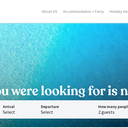
About US
Accommodation + Ferry
Holiday H
ily
Corse
Greek Islands
racusa
Porto Vecchio
Rhodes
stellammare
Moriani
Zante
dica
Ghisonaccia
Samos
falu
Ile Rousse
Crete
n Vito Lo Capo
Ajaccio
Mykonos
ormina
Calvi
Santorini
l locations
Saint Florent
Corfu
All locations
All locations
 were looking for is n
Arrival
Departure
How many peopl
Select
Select