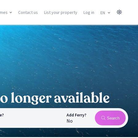
omes
Contact us
List your property
Log in
EN
Canary Islands
Balearic Islands
Gran Canary
Menorca
Tenerife
Mallorca
Lanzarote
Ibiza
Fuerteventura
All locations
All locations
o longer available
e?
Add Ferry?
Search
No