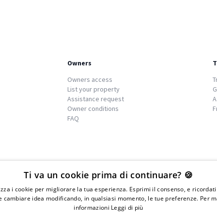
Owners
T
Owners access
T
List your property
G
Assistance request
A
Owner conditions
F
FAQ
We
islands
Ti va un cookie prima di continuare? 🍪
lizza i cookie per migliorare la tua esperienza. Esprimi il consenso, e ricordat
 cambiare idea modificando, in qualsiasi momento, le tue preferenze. Per m
informazioni
Leggi di più
IVA 01976730497 - Iscrizione C.I.A.A di