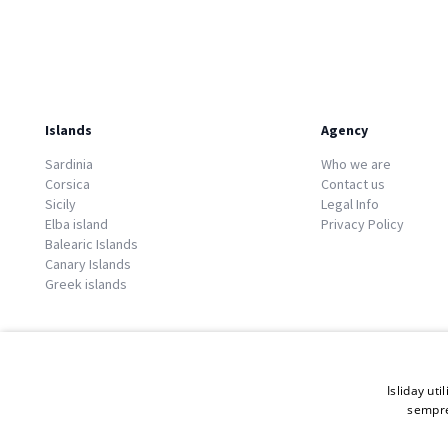
Islands
Agency
Sardinia
Who we are
Corsica
Contact us
Sicily
Legal Info
Elba island
Privacy Policy
Balearic Islands
Canary Islands
Greek islands
Isliday uti
sempre
© 2026 Copyright GATE S.r.l - Via G. Cacciò 5 - 57034 Portoferraio - P.