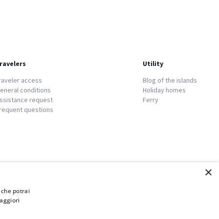
ravelers
Utility
raveler access
Blog of the islands
eneral conditions
Holiday homes
ssistance request
Ferry
requent questions
×
i che potrai
aggiori