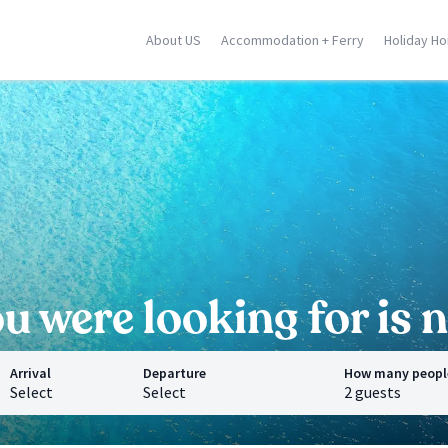
About US
Accommodation + Ferry
Holiday H
ily
Corse
Greek Islands
racusa
Porto Vecchio
Rhodes
stellammare
Moriani
Zante
dica
Ghisonaccia
Samos
falu
Ile Rousse
Crete
n Vito Lo Capo
Ajaccio
Mykonos
ormina
Calvi
Santorini
l locations
Saint Florent
Corfu
All locations
All locations
 were looking for is n
Arrival
Departure
How many peopl
Select
Select