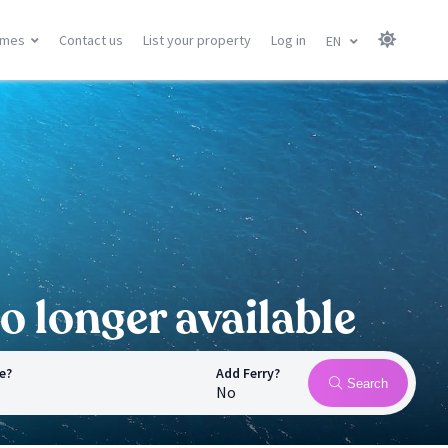
omes
Contact us
List your property
Log in
EN
Canary Islands
Balearic Islands
Gran Canary
Menorca
Tenerife
Mallorca
Lanzarote
Ibiza
Fuerteventura
All locations
All locations
o longer available
e?
Add Ferry?
Search
No