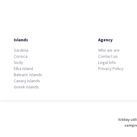
Islands
Agency
Sardinia
Who we are
Corsica
Contact us
Sicily
Legal Info
Elba island
Privacy Policy
Balearic Islands
Canary Islands
Greek islands
Isliday uti
sempre
© 2026 Copyright GATE S.r.l - Via G. Cacciò 5 - 57034 Portoferraio - P.