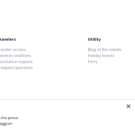
ravelers
Utility
raveler access
Blog of the islands
eneral conditions
Holiday homes
ssistance request
Ferry
requent questions
×
i che potrai
aggiori