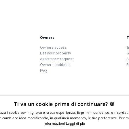
Owners
T
Owners access
T
List your property
G
Assistance request
A
Owner conditions
F
FAQ
We
islands
Ti va un cookie prima di continuare? 🍪
lizza i cookie per migliorare la tua esperienza. Esprimi il consenso, e ricordat
 cambiare idea modificando, in qualsiasi momento, le tue preferenze. Per m
informazioni
Leggi di più
IVA 01976730497 - Iscrizione C.I.A.A di