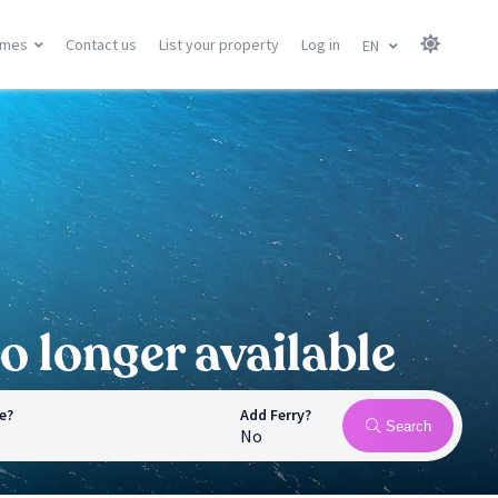
omes
Contact us
List your property
Log in
EN
Canary Islands
Balearic Islands
Gran Canary
Menorca
Tenerife
Mallorca
Lanzarote
Ibiza
Fuerteventura
All locations
All locations
o longer available
e?
Add Ferry?
Search
No