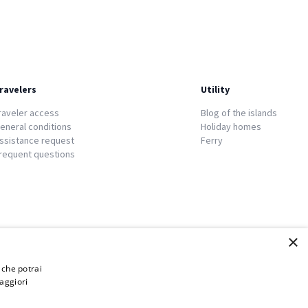
ravelers
Utility
raveler access
Blog of the islands
eneral conditions
Holiday homes
ssistance request
Ferry
requent questions
×
i che potrai
aggiori