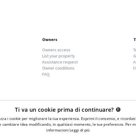
Owners
T
Owners access
T
List your property
G
Assistance request
A
Owner conditions
F
FAQ
We
islands
Ti va un cookie prima di continuare? 🍪
lizza i cookie per migliorare la tua esperienza. Esprimi il consenso, e ricordat
 cambiare idea modificando, in qualsiasi momento, le tue preferenze. Per m
informazioni
Leggi di più
IVA 01976730497 - Iscrizione C.I.A.A di