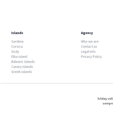
Islands
Agency
Sardinia
Who we are
Corsica
Contact us
Sicily
Legal Info
Elba island
Privacy Policy
Balearic Islands
Canary Islands
Greek islands
Isliday uti
sempre
© 2026 Copyright GATE S.r.l - Via G. Cacciò 5 - 57034 Portoferraio - P.