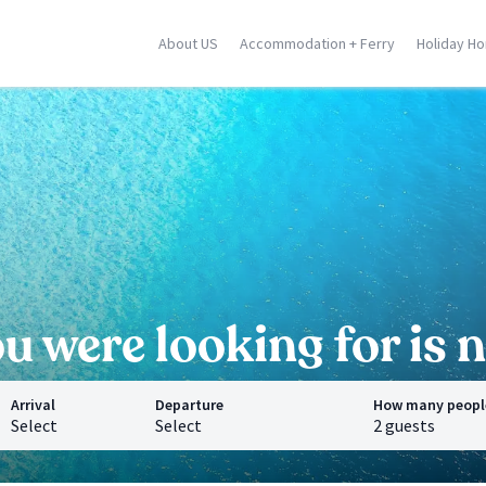
About US
Accommodation + Ferry
Holiday H
ily
Corse
Greek Islands
racusa
Porto Vecchio
Rhodes
stellammare
Moriani
Zante
dica
Ghisonaccia
Samos
falu
Ile Rousse
Crete
n Vito Lo Capo
Ajaccio
Mykonos
ormina
Calvi
Santorini
l locations
Saint Florent
Corfu
All locations
All locations
 were looking for is n
Arrival
Departure
How many peopl
Select
Select