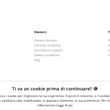
Owners
T
Owners access
T
List your property
G
Assistance request
A
Owner conditions
F
FAQ
We
islands
Ti va un cookie prima di continuare? 🍪
lizza i cookie per migliorare la tua esperienza. Esprimi il consenso, e ricordat
 cambiare idea modificando, in qualsiasi momento, le tue preferenze. Per m
informazioni
Leggi di più
IVA 01976730497 - Iscrizione C.I.A.A di