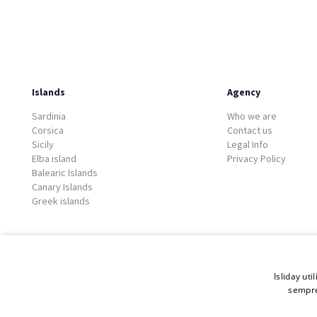
Islands
Agency
Sardinia
Who we are
Corsica
Contact us
Sicily
Legal Info
Elba island
Privacy Policy
Balearic Islands
Canary Islands
Greek islands
Isliday uti
sempre
© 2026 Copyright GATE S.r.l - Via G. Cacciò 5 - 57034 Portoferraio - P.