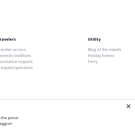
ravelers
Utility
raveler access
Blog of the islands
eneral conditions
Holiday homes
ssistance request
Ferry
requent questions
×
i che potrai
aggiori