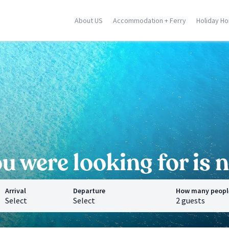
About US
Accommodation + Ferry
Holiday H
ily
Corse
Greek Islands
racusa
Porto Vecchio
Rhodes
stellammare
Moriani
Zante
dica
Ghisonaccia
Samos
falu
Ile Rousse
Crete
n Vito Lo Capo
Ajaccio
Mykonos
ormina
Calvi
Santorini
l locations
Saint Florent
Corfu
All locations
All locations
 were looking for is n
Arrival
Departure
How many peopl
Select
Select