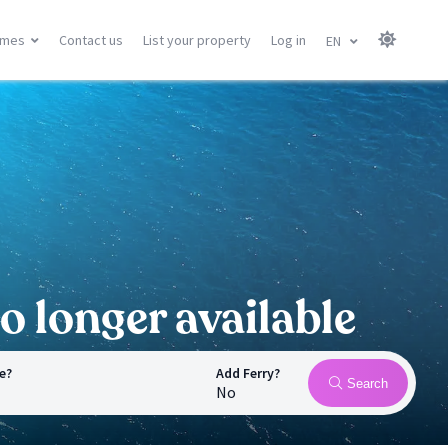
omes
Contact us
List your property
Log in
EN
Canary Islands
Balearic Islands
Gran Canary
Menorca
Tenerife
Mallorca
Lanzarote
Ibiza
Fuerteventura
All locations
All locations
o longer available
e?
Add Ferry?
Search
No