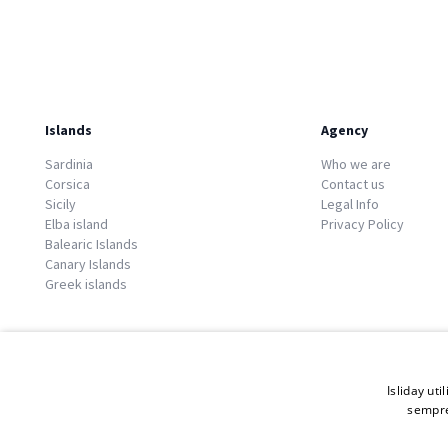
Islands
Agency
Sardinia
Who we are
Corsica
Contact us
Sicily
Legal Info
Elba island
Privacy Policy
Balearic Islands
Canary Islands
Greek islands
Isliday uti
sempre
© 2026 Copyright GATE S.r.l - Via G. Cacciò 5 - 57034 Portoferraio - P.