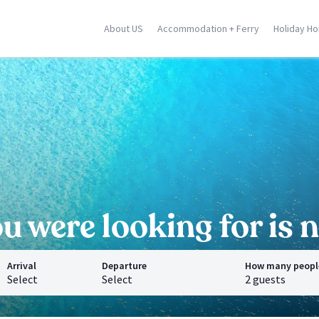
About US
Accommodation + Ferry
Holiday H
ily
Corse
Greek Islands
racusa
Porto Vecchio
Rhodes
stellammare
Moriani
Zante
dica
Ghisonaccia
Samos
falu
Ile Rousse
Crete
n Vito Lo Capo
Ajaccio
Mykonos
ormina
Calvi
Santorini
l locations
Saint Florent
Corfu
All locations
All locations
 were looking for is n
Arrival
Departure
How many peopl
Select
Select