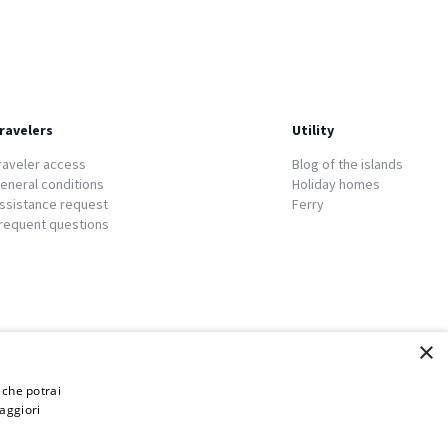
ravelers
Utility
raveler access
Blog of the islands
eneral conditions
Holiday homes
ssistance request
Ferry
requent questions
×
i che potrai
aggiori