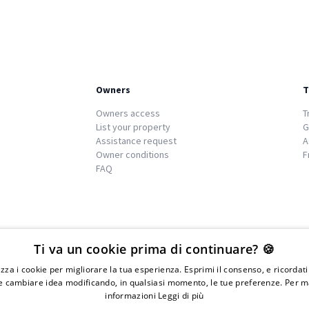
Owners
T
Owners access
T
List your property
G
Assistance request
A
Owner conditions
F
FAQ
We
islands
Ti va un cookie prima di continuare? 🍪
lizza i cookie per migliorare la tua esperienza. Esprimi il consenso, e ricordat
 cambiare idea modificando, in qualsiasi momento, le tue preferenze. Per m
informazioni
Leggi di più
IVA 01976730497 - Iscrizione C.I.A.A di