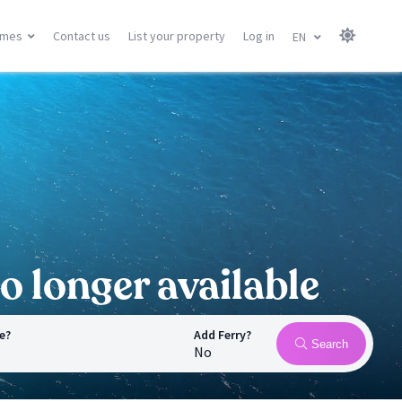
omes
Contact us
List your property
Log in
EN
Canary Islands
Balearic Islands
Gran Canary
Menorca
Tenerife
Mallorca
Lanzarote
Ibiza
Fuerteventura
All locations
All locations
o longer available
e?
Add Ferry?
Search
No