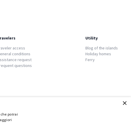
ravelers
Utility
raveler access
Blog of the islands
eneral conditions
Holiday homes
ssistance request
Ferry
requent questions
×
i che potrai
aggiori