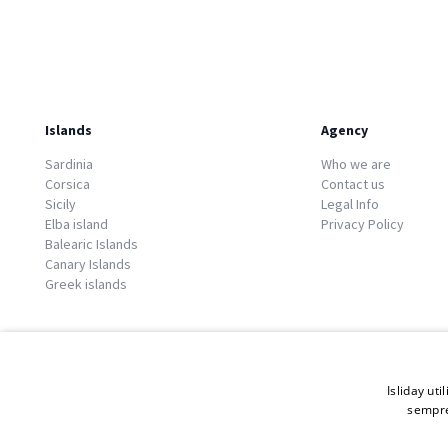
Islands
Agency
Sardinia
Who we are
Corsica
Contact us
Sicily
Legal Info
Elba island
Privacy Policy
Balearic Islands
Canary Islands
Greek islands
Isliday uti
sempre
© 2026 Copyright GATE S.r.l - Via G. Cacciò 5 - 57034 Portoferraio - P.