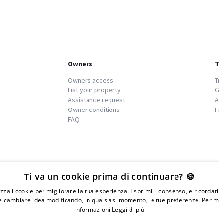
Owners
T
Owners access
T
List your property
G
Assistance request
A
Owner conditions
F
FAQ
We
islands
Ti va un cookie prima di continuare? 🍪
lizza i cookie per migliorare la tua esperienza. Esprimi il consenso, e ricordat
 cambiare idea modificando, in qualsiasi momento, le tue preferenze. Per m
informazioni
Leggi di più
IVA 01976730497 - Iscrizione C.I.A.A di