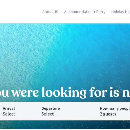
About US
Accommodation + Ferry
Holiday H
ily
Corse
Greek Islands
racusa
Porto Vecchio
Rhodes
stellammare
Moriani
Zante
dica
Ghisonaccia
Samos
falu
Ile Rousse
Crete
n Vito Lo Capo
Ajaccio
Mykonos
ormina
Calvi
Santorini
l locations
Saint Florent
Corfu
All locations
All locations
 were looking for is n
Arrival
Departure
How many peopl
Select
Select