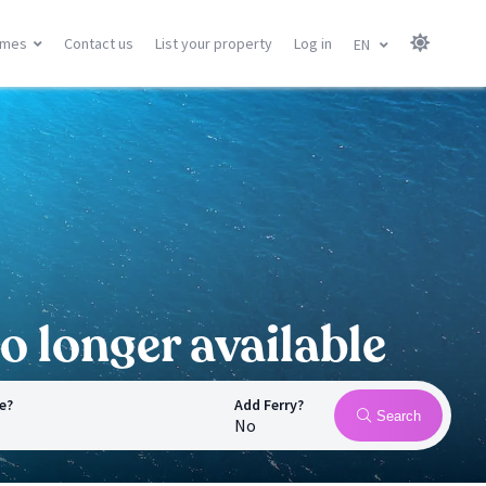
omes
Contact us
List your property
Log in
EN
Canary Islands
Balearic Islands
Gran Canary
Menorca
Tenerife
Mallorca
Lanzarote
Ibiza
Fuerteventura
All locations
All locations
o longer available
e?
Add Ferry?
Search
No