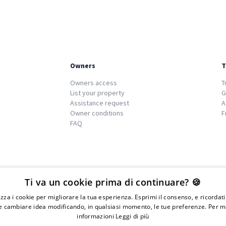
Owners
T
Owners access
T
List your property
G
Assistance request
A
Owner conditions
F
FAQ
We
islands
Ti va un cookie prima di continuare? 🍪
lizza i cookie per migliorare la tua esperienza. Esprimi il consenso, e ricordat
 cambiare idea modificando, in qualsiasi momento, le tue preferenze. Per m
informazioni
Leggi di più
IVA 01976730497 - Iscrizione C.I.A.A di