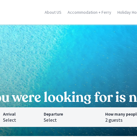
About US
Accommodation + Ferry
Holiday H
ily
Corse
Greek Islands
racusa
Porto Vecchio
Rhodes
stellammare
Moriani
Zante
dica
Ghisonaccia
Samos
falu
Ile Rousse
Crete
n Vito Lo Capo
Ajaccio
Mykonos
ormina
Calvi
Santorini
l locations
Saint Florent
Corfu
All locations
All locations
 were looking for is n
Arrival
Departure
How many peopl
Select
Select