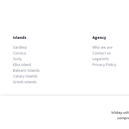
Islands
Agency
Sardinia
Who we are
Corsica
Contact us
Sicily
Legal Info
Elba island
Privacy Policy
Balearic Islands
Canary Islands
Greek islands
Isliday uti
sempre
© 2026 Copyright GATE S.r.l - Via G. Cacciò 5 - 57034 Portoferraio - P.