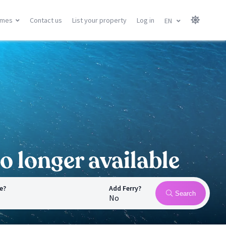
omes
Contact us
List your property
Log in
EN
Canary Islands
Balearic Islands
Gran Canary
Menorca
Tenerife
Mallorca
Lanzarote
Ibiza
Fuerteventura
All locations
All locations
o longer available
e?
Add Ferry?
Search
No