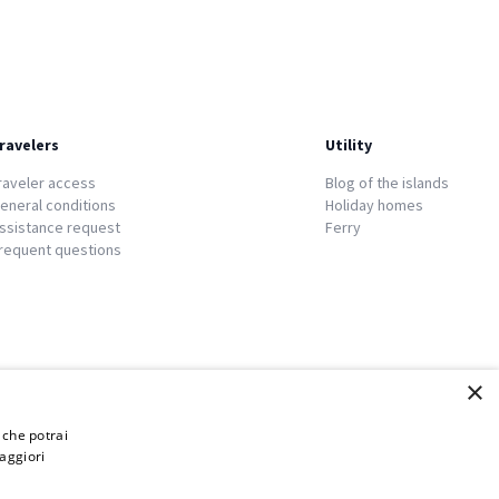
ravelers
Utility
raveler access
Blog of the islands
eneral conditions
Holiday homes
ssistance request
Ferry
requent questions
×
i che potrai
aggiori