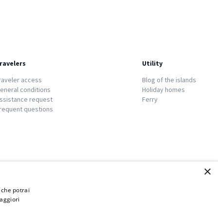
ravelers
Utility
raveler access
Blog of the islands
eneral conditions
Holiday homes
ssistance request
Ferry
requent questions
×
i che potrai
aggiori