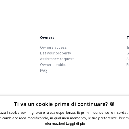
Owners
T
Owners access
T
List your property
G
Assistance request
A
Owner conditions
F
FAQ
We
islands
Ti va un cookie prima di continuare? 🍪
lizza i cookie per migliorare la tua esperienza. Esprimi il consenso, e ricordat
 cambiare idea modificando, in qualsiasi momento, le tue preferenze. Per m
informazioni
Leggi di più
IVA 01976730497 - Iscrizione C.I.A.A di