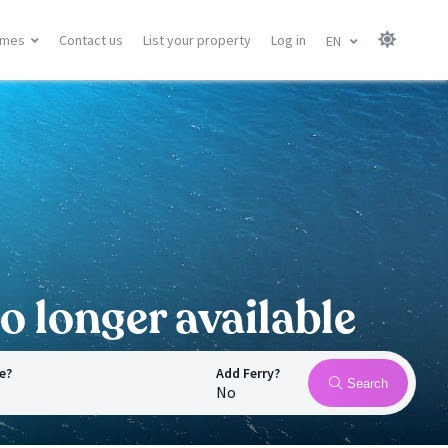
omes
Contact us
List your property
Log in
EN
Canary Islands
Balearic Islands
Gran Canary
Menorca
Tenerife
Mallorca
Lanzarote
Ibiza
Fuerteventura
All locations
All locations
o longer available
e?
Add Ferry?
Search
No