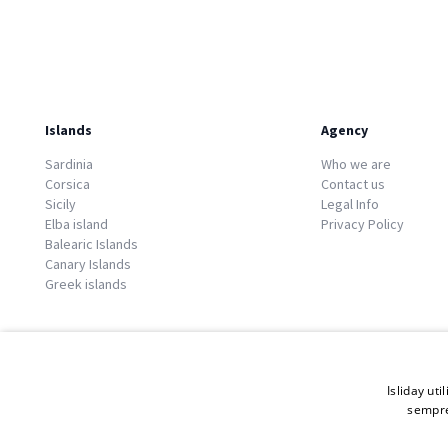
Islands
Agency
Sardinia
Who we are
Corsica
Contact us
Sicily
Legal Info
Elba island
Privacy Policy
Balearic Islands
Canary Islands
Greek islands
Isliday uti
sempre
© 2026 Copyright GATE S.r.l - Via G. Cacciò 5 - 57034 Portoferraio - P.