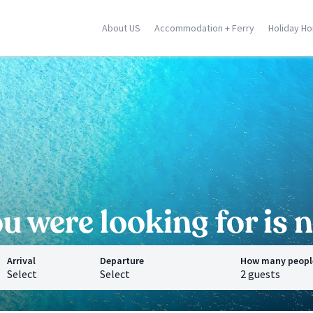
About US
Accommodation + Ferry
Holiday H
ily
Corse
Greek Islands
racusa
Porto Vecchio
Rhodes
stellammare
Moriani
Zante
dica
Ghisonaccia
Samos
falu
Ile Rousse
Crete
n Vito Lo Capo
Ajaccio
Mykonos
ormina
Calvi
Santorini
l locations
Saint Florent
Corfu
All locations
All locations
 were looking for is n
Arrival
Departure
How many peopl
Select
Select