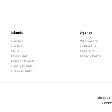
Islands
Agency
Sardinia
Who we are
Corsica
Contact us
Sicily
Legal Info
Elba island
Privacy Policy
Balearic Islands
Canary Islands
Greek islands
Isliday uti
sempre
© 2026 Copyright GATE S.r.l - Via G. Cacciò 5 - 57034 Portoferraio - P.