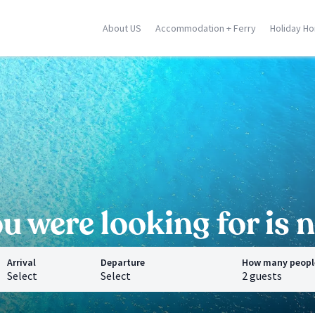
About US
Accommodation + Ferry
Holiday H
ily
Corse
Greek Islands
racusa
Porto Vecchio
Rhodes
stellammare
Moriani
Zante
dica
Ghisonaccia
Samos
falu
Ile Rousse
Crete
n Vito Lo Capo
Ajaccio
Mykonos
ormina
Calvi
Santorini
l locations
Saint Florent
Corfu
All locations
All locations
 were looking for is n
Arrival
Departure
How many peopl
Select
Select