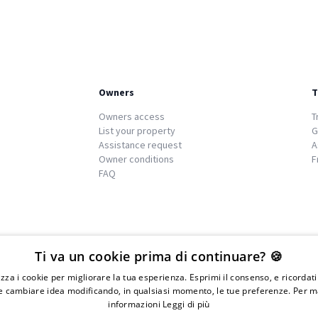
Owners
T
Owners access
T
List your property
G
Assistance request
A
Owner conditions
F
FAQ
We
islands
Ti va un cookie prima di continuare? 🍪
lizza i cookie per migliorare la tua esperienza. Esprimi il consenso, e ricordat
 cambiare idea modificando, in qualsiasi momento, le tue preferenze. Per m
informazioni
Leggi di più
IVA 01976730497 - Iscrizione C.I.A.A di