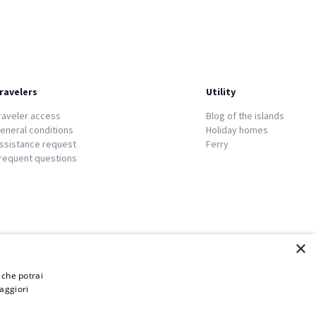
ravelers
Utility
raveler access
Blog of the islands
eneral conditions
Holiday homes
ssistance request
Ferry
requent questions
×
i che potrai
aggiori