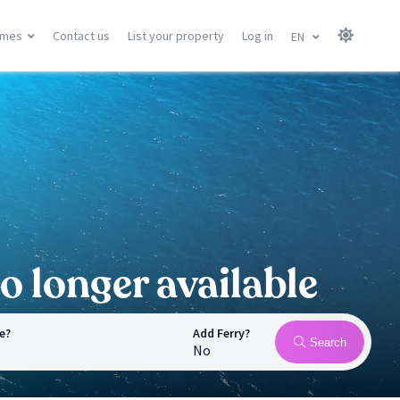
omes
Contact us
List your property
Log in
EN
Canary Islands
Balearic Islands
Gran Canary
Menorca
Tenerife
Mallorca
Lanzarote
Ibiza
Fuerteventura
All locations
All locations
o longer available
e?
Add Ferry?
Search
No