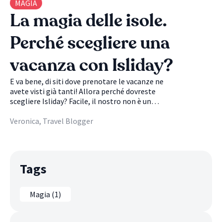
MAGIA
La magia delle isole.
Perché scegliere una
vacanza con Isliday?
E va bene, di siti dove prenotare le vacanze ne
avete visti già tanti! Allora perché dovreste
scegliere Isliday? Facile, il nostro non è un
semplice sito di prenotazione vacanze, è molto di
più. Prima di tutto, Isliday non è affatto generico,
Veronica, Travel Blogger
ma si concentra sul mondo delle isole,
esplorandole e scoprendole a fondo, condividendo
con voi ogni informazione utile. Qual è la missione
di Isliday? Farvi conoscere il mondo isolano, non
Tags
solo per lo splendido mare e il sole cocente, ma
anche per le perle nascoste e meno conosciute,
rendendo un incanto la vostra vacanza in qualsiasi
Magia (1)
periodo dell’anno.