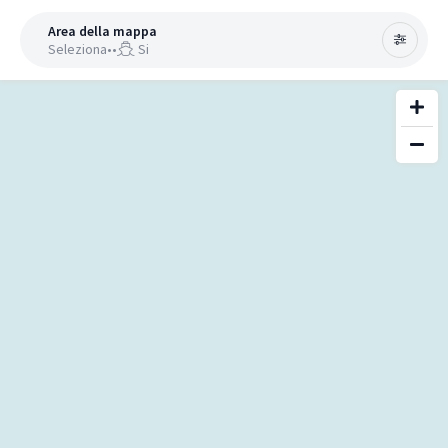
Area della mappa
Seleziona
•
•
Si