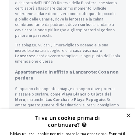
dichiarata dall’UNESCO Riserva della Biosfera, che siamo
certi saprà affascinare dal primo momento. Difficile
volersene andare dopo aver conosciuto questo piccolo
gioiello delle Canarie, dove la lentezza e la calma
sembrano farne da padrone, dove i surfisti si sfidano a
cavalcare le onde più lunghe e gli esploratori si godono
panorami pazzeschi.
Tra spiagge, vulcani, il meraviglioso oceano e le sua
incredibile natura scegliere una
casa vacanza a
Lanzarote
sarà davvero semplice: in ogni punto dell’isola
un’emozione diversa.
Appartamento in affitto a Lanzarote: Cosa non
perdere
Sappiamo che sognate spiagge da sogno dove potersi
rilassare o surfare, come
Playa Blanca
o
Caleta del
Mero
, ma anche
Las Conchas
e
Playa Papagaio
. Se
amate questo genere di destinazioni allora vi consigliamo
di dare un’occhiata anche alle bellissime offerte di
×
appartamenti in affitto a Puerto del Carmen a
Ti va un cookie prima di
Lanzarote.
continuare? 🍪
Oltre a questo però ci sono moltissime attività da poter
Isliday utilizza i cookie per migliorare la tua esperienza. Esprimi il