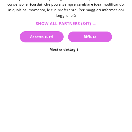
svolgere fuori dalle acque che vi lasceranno certamente
consenso, e ricordati che potrai sempre cambiare idea modificando,
senza parole.
in qualsiasi momento, le tue preferenze. Per maggiori informazioni
Leggi di più
Partite alla scoperta dell’isola dal famosissimo parco
Nazionale del Timanfaya
, un’enorme area vulcanica
SHOW ALL PARTNERS
(847) →
piuttosto giovane, dove scoprire le origini dell’isola,
conoscere i geyser e assaggiare una deliziosa carne
Accetta tutti
Rifiuta
cotta proprio con il calore di questa terra.
La
Cueva de Los Verdes
è un’altra zona degna di nota
Mostra dettagli
per gli amanti della geologia: si tratta di un tunnel di lava
che potrete visitare come veri esploratori!
Nella zona della
Geria
invece troverete un’opera
artificiale davvero interessante: delle costruzioni
all’interno delle quali crescono le viti, nonostante il
terreno sia arido e brullo: vi consigliamo di provare una
degustazione in una delle numerose cantine del territorio!
E se vi state chiedendo che tipo di piante potrete trovare
in un territorio così tanto arido, la risposta la troverete al
Jardin de Cactus
: una zona botanica ricchissima di
piante grasse vicine ad un bellissimo e suggestivo mulino.
La
Salinas de Janubio
, attualmente ancora operative,
non possono che essere inserite nel vostro splendido