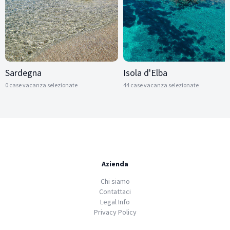
Sardegna
Isola d'Elba
0 case vacanza selezionate
44 case vacanza selezionate
Azienda
Chi siamo
Contattaci
Legal Info
Privacy Policy