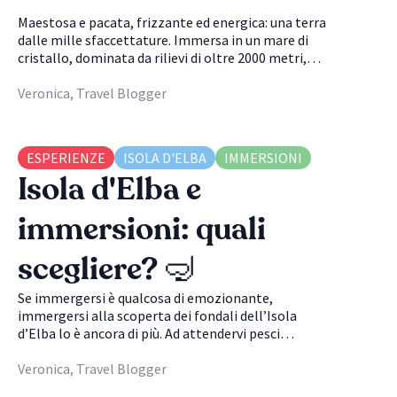
🏝
Maestosa e pacata, frizzante ed energica: una terra
dalle mille sfaccettature. Immersa in un mare di
cristallo, dominata da rilievi di oltre 2000 metri,
ricca di attività avventurose nella natura più pura e
di splendide cittadelle storiche nelle quali
Veronica, Travel Blogger
passeggiare. Non vi sembrano già abbastanza i
motivi per visitarla? Il Nord dell’isola che volge a
Cap Corse, è senz’altro il più selvaggio e poco
ESPERIENZE
ISOLA D'ELBA
IMMERSIONI
battuto dal turismo di massa ed è possibile, anche
Isola d'Elba e
in alta stagione, ritagliarsi alcuni spazi per godersi
al massimo la tranquillità del posto. Se avete
optato per questa parte dell’isola ci sono alcune
immersioni: quali
mete che non potete proprio fare a meno di
visitare! Continua a leggere per conoscerli tutti👇🏼
scegliere? 🤿
Se immergersi è qualcosa di emozionante,
immergersi alla scoperta dei fondali dell’Isola
d’Elba lo è ancora di più. Ad attendervi pesci
variopinti a ridosso della costa, relitti misteriosi e
colori sensazionali. Ogni lato dell’isola regala
Veronica, Travel Blogger
esperienze uniche e permette di osservare l’Elba