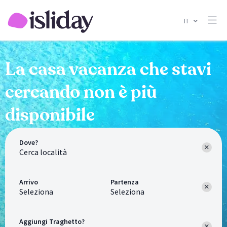
IT
La casa vacanza che stavi
cercando non è più
disponibile
Dove?
Arrivo
Partenza
Seleziona
Seleziona
Aggiungi Traghetto?