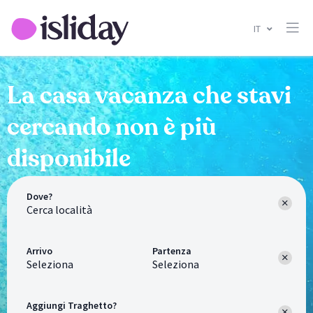
IT
La casa vacanza che stavi
cercando non è più
disponibile
Dove?
Arrivo
Partenza
Seleziona
Seleziona
Aggiungi Traghetto?