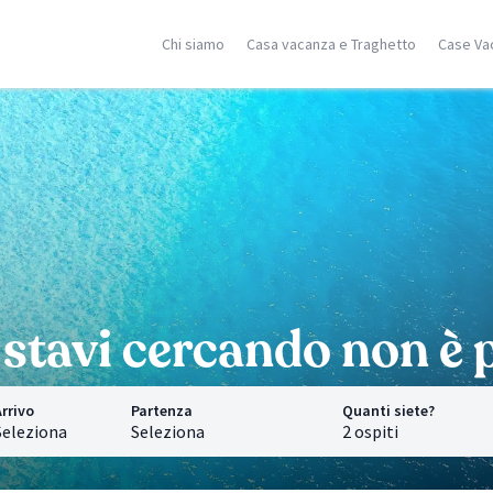
Chi siamo
Casa vacanza e Traghetto
Case Va
ilia
Corsica
Isole Greche
racusa
Porto Vecchio
Rodi
stellammare
Moriani
Zante
dica
Ghisonaccia
Samos
falu
Isola Rossa
Creta
n Vito Lo Capo
Ajaccio
Mykonos
ormina
Calvì
Santorini
cerca località
Saint Florent
Corfù
Ricerca località
Ricerca localit
stavi cercando non è p
rrivo
Partenza
Quanti siete?
Seleziona
Seleziona