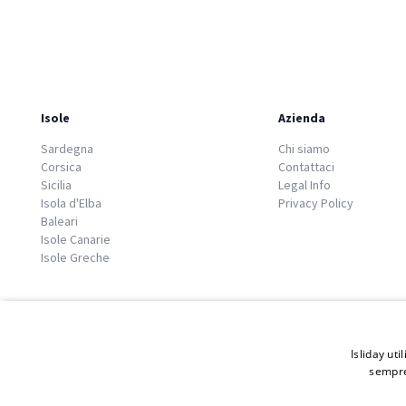
Isole
Azienda
Sardegna
Chi siamo
Corsica
Contattaci
Sicilia
Legal Info
Isola d'Elba
Privacy Policy
Baleari
Isole Canarie
Isole Greche
Isliday uti
sempre
© 2026 Copyright GATE S.r.l - Via G. Cacciò 5 - 57034 Portoferraio - P.