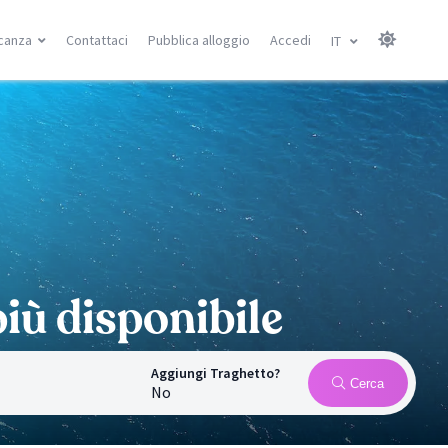
canza
Contattaci
Pubblica alloggio
Accedi
IT
Isole Canarie
Isole Baleari
Gran Canarie
Minorca
Tenerife
Maiorca
Lanzarote
Ibiza
Fuerteventura
Ricerca località
Ricerca località
à
iù disponibile
Aggiungi Traghetto?
Cerca
No