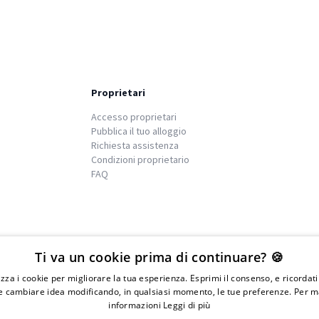
Proprietari
Accesso proprietari
Pubblica il tuo alloggio
Richiesta assistenza
Condizioni proprietario
FAQ
We
islands
Ti va un cookie prima di continuare? 🍪
lizza i cookie per migliorare la tua esperienza. Esprimi il consenso, e ricordat
 cambiare idea modificando, in qualsiasi momento, le tue preferenze. Per m
informazioni
Leggi di più
IVA 01976730497 - Iscrizione C.I.A.A di