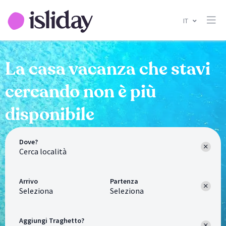
IT
La casa vacanza che stavi
cercando non è più
disponibile
Dove?
Arrivo
Partenza
Seleziona
Seleziona
Aggiungi Traghetto?