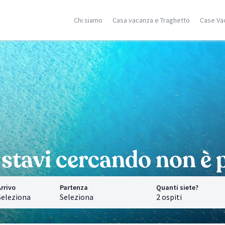
Chi siamo
Casa vacanza e Traghetto
Case Va
ilia
Corsica
Isole Greche
racusa
Porto Vecchio
Rodi
stellammare
Moriani
Zante
dica
Ghisonaccia
Samos
falu
Isola Rossa
Creta
n Vito Lo Capo
Ajaccio
Mykonos
ormina
Calvì
Santorini
cerca località
Saint Florent
Corfù
Ricerca località
Ricerca localit
stavi cercando non è p
rrivo
Partenza
Quanti siete?
Seleziona
Seleziona