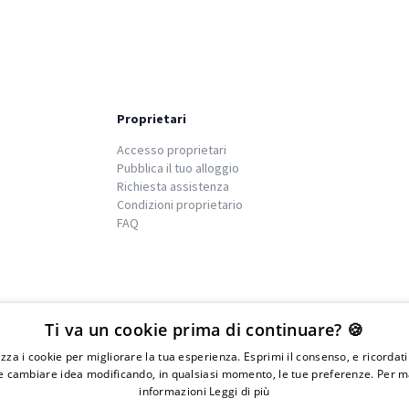
Proprietari
Accesso proprietari
Pubblica il tuo alloggio
Richiesta assistenza
Condizioni proprietario
FAQ
We
islands
Ti va un cookie prima di continuare? 🍪
lizza i cookie per migliorare la tua esperienza. Esprimi il consenso, e ricordat
 cambiare idea modificando, in qualsiasi momento, le tue preferenze. Per m
informazioni
Leggi di più
IVA 01976730497 - Iscrizione C.I.A.A di