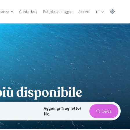
canza
Contattaci
Pubblica alloggio
Accedi
IT
Isole Canarie
Isole Baleari
Gran Canarie
Minorca
Tenerife
Maiorca
Lanzarote
Ibiza
Fuerteventura
Ricerca località
Ricerca località
à
iù disponibile
Aggiungi Traghetto?
Cerca
No