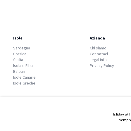
Isole
Azienda
Sardegna
Chi siamo
Corsica
Contattaci
Sicilia
Legal Info
Isola d'Elba
Privacy Policy
Baleari
Isole Canarie
Isole Greche
Isliday uti
sempre
© 2026 Copyright GATE S.r.l - Via G. Cacciò 5 - 57034 Portoferraio - P.