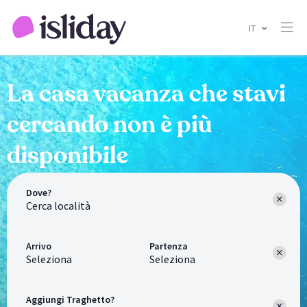
IT
La casa vacanza che stavi
cercando non è più
disponibile
Dove?
Arrivo
Partenza
Seleziona
Seleziona
Aggiungi Traghetto?