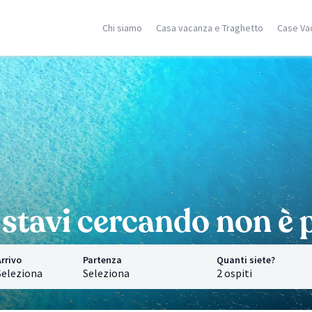
Chi siamo
Casa vacanza e Traghetto
Case Va
ilia
Corsica
Isole Greche
racusa
Porto Vecchio
Rodi
stellammare
Moriani
Zante
dica
Ghisonaccia
Samos
falu
Isola Rossa
Creta
n Vito Lo Capo
Ajaccio
Mykonos
ormina
Calvì
Santorini
cerca località
Saint Florent
Corfù
Ricerca località
Ricerca localit
stavi cercando non è p
rrivo
Partenza
Quanti siete?
Seleziona
Seleziona