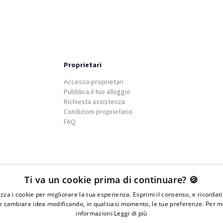
Proprietari
Accesso proprietari
Pubblica il tuo alloggio
Richiesta assistenza
Condizioni proprietario
FAQ
We
islands
Ti va un cookie prima di continuare? 🍪
lizza i cookie per migliorare la tua esperienza. Esprimi il consenso, e ricordat
 cambiare idea modificando, in qualsiasi momento, le tue preferenze. Per m
informazioni
Leggi di più
IVA 01976730497 - Iscrizione C.I.A.A di