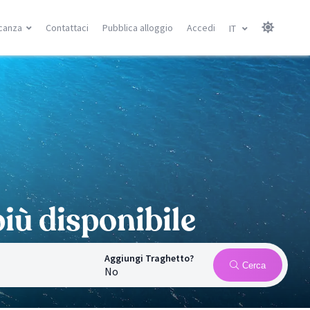
canza
Contattaci
Pubblica alloggio
Accedi
IT
Isole Canarie
Isole Baleari
Gran Canarie
Minorca
Tenerife
Maiorca
Lanzarote
Ibiza
Fuerteventura
Ricerca località
Ricerca località
à
iù disponibile
Aggiungi Traghetto?
Cerca
No