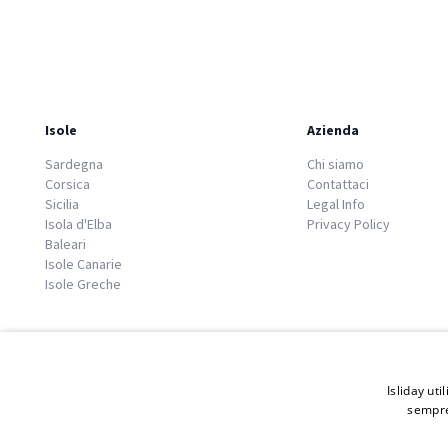
Isole
Azienda
Sardegna
Chi siamo
Corsica
Contattaci
Sicilia
Legal Info
Isola d'Elba
Privacy Policy
Baleari
Isole Canarie
Isole Greche
Isliday uti
sempre
© 2026 Copyright GATE S.r.l - Via G. Cacciò 5 - 57034 Portoferraio - P.