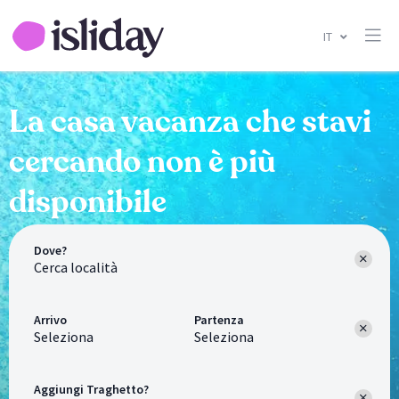
IT
La casa vacanza che stavi
cercando non è più
disponibile
Dove?
Arrivo
Partenza
Seleziona
Seleziona
Aggiungi Traghetto?