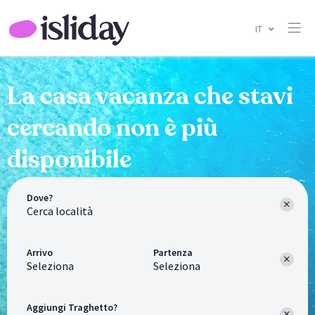
IT
La casa vacanza che stavi
cercando non è più
disponibile
Dove?
Arrivo
Partenza
Seleziona
Seleziona
Aggiungi Traghetto?