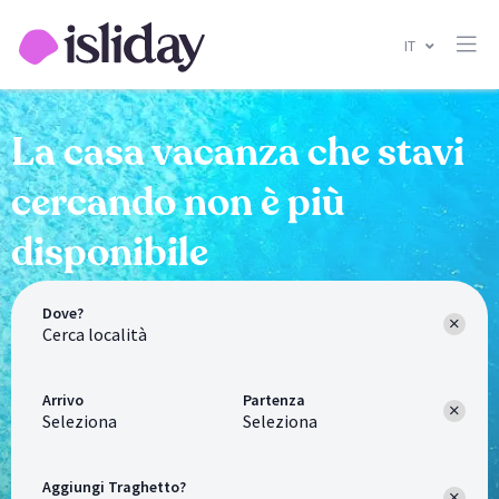
IT
La casa vacanza che stavi
cercando non è più
disponibile
Dove?
Arrivo
Partenza
Seleziona
Seleziona
Aggiungi Traghetto?