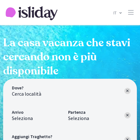
IT
La casa vacanza che stavi
cercando non è più
disponibile
Dove?
Arrivo
Partenza
Seleziona
Seleziona
Aggiungi Traghetto?