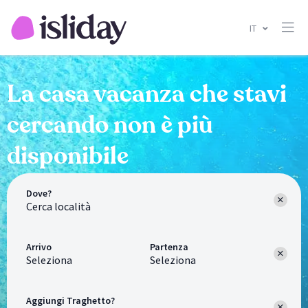
IT
La casa vacanza che stavi
cercando non è più
disponibile
Dove?
Arrivo
Partenza
Seleziona
Seleziona
Aggiungi Traghetto?