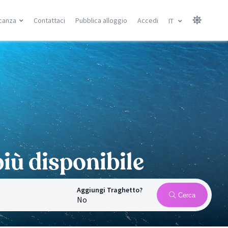
canza
Contattaci
Pubblica alloggio
Accedi
IT
Isole Canarie
Isole Baleari
Gran Canarie
Minorca
Tenerife
Maiorca
Lanzarote
Ibiza
Fuerteventura
Ricerca località
Ricerca località
à
iù disponibile
Aggiungi Traghetto?
Cerca
No