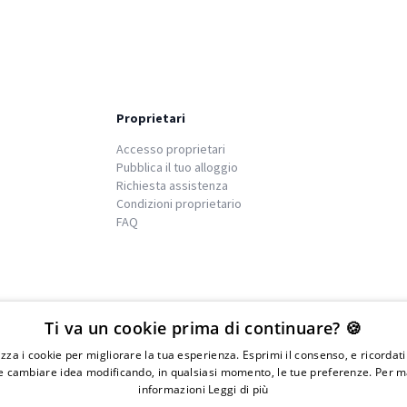
Proprietari
Accesso proprietari
Pubblica il tuo alloggio
Richiesta assistenza
Condizioni proprietario
FAQ
We
islands
Ti va un cookie prima di continuare? 🍪
lizza i cookie per migliorare la tua esperienza. Esprimi il consenso, e ricordat
 cambiare idea modificando, in qualsiasi momento, le tue preferenze. Per m
informazioni
Leggi di più
IVA 01976730497 - Iscrizione C.I.A.A di