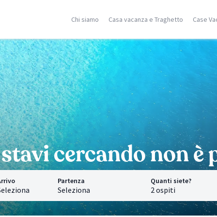
Chi siamo
Casa vacanza e Traghetto
Case Va
ilia
Corsica
Isole Greche
racusa
Porto Vecchio
Rodi
stellammare
Moriani
Zante
dica
Ghisonaccia
Samos
falu
Isola Rossa
Creta
n Vito Lo Capo
Ajaccio
Mykonos
ormina
Calvì
Santorini
cerca località
Saint Florent
Corfù
Ricerca località
Ricerca localit
stavi cercando non è p
rrivo
Partenza
Quanti siete?
Seleziona
Seleziona