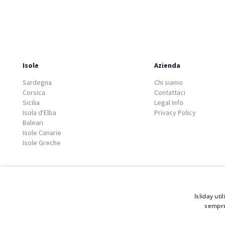
Isole
Azienda
Sardegna
Chi siamo
Corsica
Contattaci
Sicilia
Legal Info
Isola d'Elba
Privacy Policy
Baleari
Isole Canarie
Isole Greche
Isliday uti
sempre
© 2026 Copyright GATE S.r.l - Via G. Cacciò 5 - 57034 Portoferraio - P.