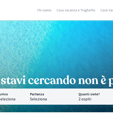
Chi siamo
Casa vacanza e Traghetto
Case Va
ilia
Corsica
Isole Greche
racusa
Porto Vecchio
Rodi
stellammare
Moriani
Zante
dica
Ghisonaccia
Samos
falu
Isola Rossa
Creta
n Vito Lo Capo
Ajaccio
Mykonos
ormina
Calvì
Santorini
cerca località
Saint Florent
Corfù
Ricerca località
Ricerca localit
stavi cercando non è p
rrivo
Partenza
Quanti siete?
Seleziona
Seleziona