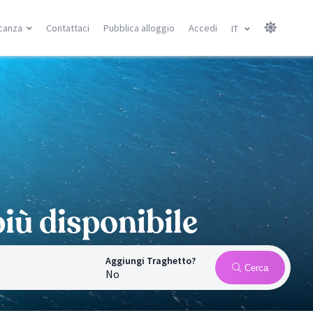
canza
Contattaci
Pubblica alloggio
Accedi
IT
Isole Canarie
Isole Baleari
Gran Canarie
Minorca
Tenerife
Maiorca
Lanzarote
Ibiza
Fuerteventura
Ricerca località
Ricerca località
à
iù disponibile
Aggiungi Traghetto?
Cerca
No