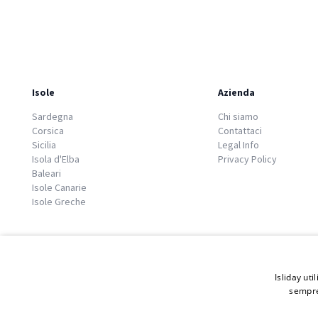
Isole
Azienda
Sardegna
Chi siamo
Corsica
Contattaci
Sicilia
Legal Info
Isola d'Elba
Privacy Policy
Baleari
Isole Canarie
Isole Greche
Isliday uti
sempre
© 2026 Copyright GATE S.r.l - Via G. Cacciò 5 - 57034 Portoferraio - P.