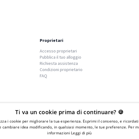
Proprietari
Accesso proprietari
Pubblica il tuo alloggio
Richiesta assistenza
Condizioni proprietario
FAQ
We
islands
Ti va un cookie prima di continuare? 🍪
lizza i cookie per migliorare la tua esperienza. Esprimi il consenso, e ricordat
 cambiare idea modificando, in qualsiasi momento, le tue preferenze. Per m
informazioni
Leggi di più
IVA 01976730497 - Iscrizione C.I.A.A di