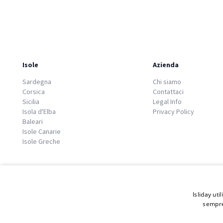
Isole
Azienda
Sardegna
Chi siamo
Corsica
Contattaci
Sicilia
Legal Info
Isola d'Elba
Privacy Policy
Baleari
Isole Canarie
Isole Greche
Isliday uti
sempre
© 2026 Copyright GATE S.r.l - Via G. Cacciò 5 - 57034 Portoferraio - P.