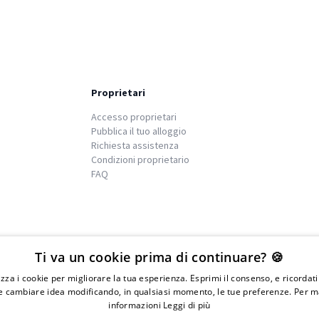
Proprietari
Accesso proprietari
Pubblica il tuo alloggio
Richiesta assistenza
Condizioni proprietario
FAQ
We
islands
Ti va un cookie prima di continuare? 🍪
lizza i cookie per migliorare la tua esperienza. Esprimi il consenso, e ricordat
 cambiare idea modificando, in qualsiasi momento, le tue preferenze. Per m
informazioni
Leggi di più
IVA 01976730497 - Iscrizione C.I.A.A di