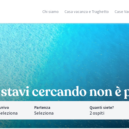
Chi siamo
Casa vacanza e Traghetto
Case Va
ilia
Corsica
Isole Greche
racusa
Porto Vecchio
Rodi
stellammare
Moriani
Zante
dica
Ghisonaccia
Samos
falu
Isola Rossa
Creta
n Vito Lo Capo
Ajaccio
Mykonos
ormina
Calvì
Santorini
cerca località
Saint Florent
Corfù
Ricerca località
Ricerca localit
stavi cercando non è p
rrivo
Partenza
Quanti siete?
Seleziona
Seleziona