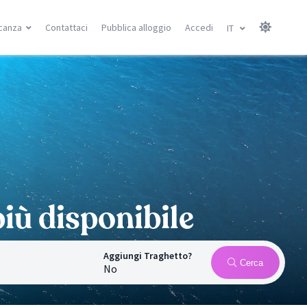
canza
Contattaci
Pubblica alloggio
Accedi
IT
Isole Canarie
Isole Baleari
Gran Canarie
Minorca
Tenerife
Maiorca
Lanzarote
Ibiza
Fuerteventura
Ricerca località
Ricerca località
à
iù disponibile
Aggiungi Traghetto?
Cerca
No