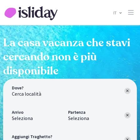
IT
La casa vacanza che stavi
cercando non è più
disponibile
Dove?
Arrivo
Partenza
Seleziona
Seleziona
Aggiungi Traghetto?