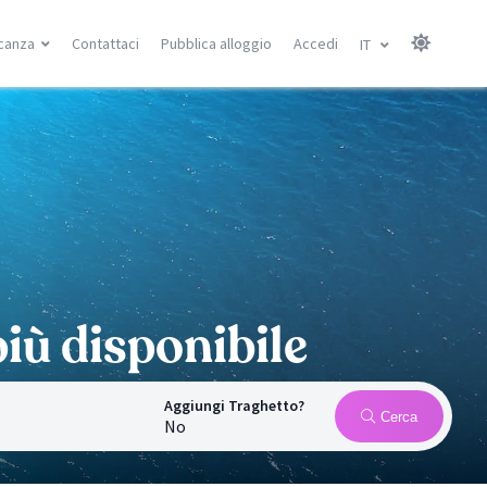
canza
Contattaci
Pubblica alloggio
Accedi
IT
Isole Canarie
Isole Baleari
Gran Canarie
Minorca
Tenerife
Maiorca
Lanzarote
Ibiza
Fuerteventura
Ricerca località
Ricerca località
à
iù disponibile
Aggiungi Traghetto?
Cerca
No