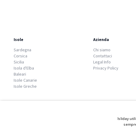
Isole
Azienda
Sardegna
Chi siamo
Corsica
Contattaci
Sicilia
Legal Info
Isola d'Elba
Privacy Policy
Baleari
Isole Canarie
Isole Greche
Isliday uti
sempre
© 2026 Copyright GATE S.r.l - Via G. Cacciò 5 - 57034 Portoferraio - P.