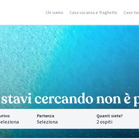
Chi siamo
Casa vacanza e Traghetto
Case Va
ilia
Corsica
Isole Greche
racusa
Porto Vecchio
Rodi
stellammare
Moriani
Zante
dica
Ghisonaccia
Samos
falu
Isola Rossa
Creta
n Vito Lo Capo
Ajaccio
Mykonos
ormina
Calvì
Santorini
cerca località
Saint Florent
Corfù
Ricerca località
Ricerca localit
stavi cercando non è p
rrivo
Partenza
Quanti siete?
Seleziona
Seleziona