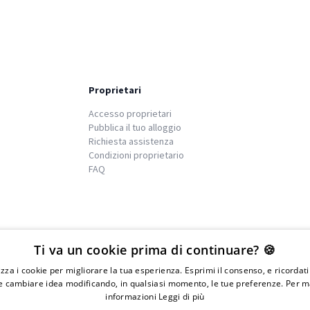
Proprietari
Accesso proprietari
Pubblica il tuo alloggio
Richiesta assistenza
Condizioni proprietario
FAQ
We
islands
Ti va un cookie prima di continuare? 🍪
lizza i cookie per migliorare la tua esperienza. Esprimi il consenso, e ricordat
 cambiare idea modificando, in qualsiasi momento, le tue preferenze. Per m
informazioni
Leggi di più
IVA 01976730497 - Iscrizione C.I.A.A di