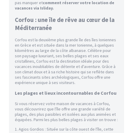
pas manquer et
comment réserver votre location de
vacances via Isliday.
Corfou : une île de rêve au cœur de la
Méditerranée
Corfou est la deuxième plus grande île des îles Ioniennes
en Grèce et est située dans la mer Ionienne, à quelques
kilomètres au large de la côte albanaise. Célèbre pour
son paysage luxuriant, ses belles plages et ses eaux
cristallines, Corfou est la destination idéale pour des
vacances inoubliables de détente et d'aventure. Grâce à
son climat doux et à sa riche histoire qui se reflète dans
ses fascinants sites archéologiques, Corfou offre une
expérience unique à ses visiteurs.
Les plages et lieux incontournables de Corfou
Si vous réservez votre maison de vacances à Corfou,
vous découvrirez que l'île offre une grande variété de
plages, des plus paisibles et isolées aux plus animées et
équipées. Parmi les plus belles plages à visiter on trouve :
1. Agios Gordios : Située sur la côte ouest de l'île, cette