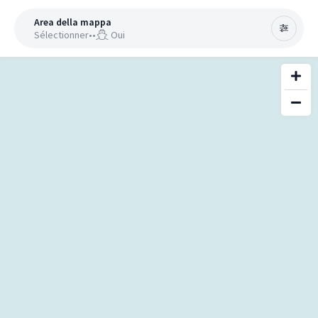
Area della mappa
Sélectionner
•
•
Oui