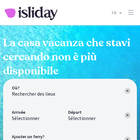
FR
La casa vacanza che stavi
cercando non è più
disponibile
Où?
Arrivée
Départ
Sélectionner
Sélectionner
Ajouter un ferry?