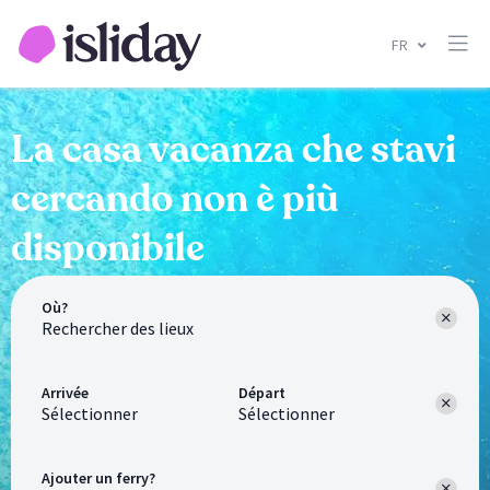
FR
La casa vacanza che stavi
cercando non è più
disponibile
Où?
Arrivée
Départ
Sélectionner
Sélectionner
Ajouter un ferry?