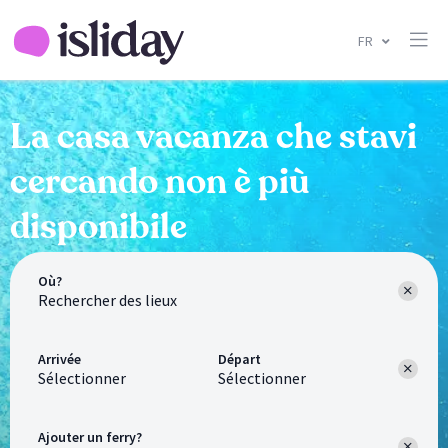
FR
La casa vacanza che stavi
cercando non è più
disponibile
Où?
Arrivée
Départ
Sélectionner
Sélectionner
Ajouter un ferry?