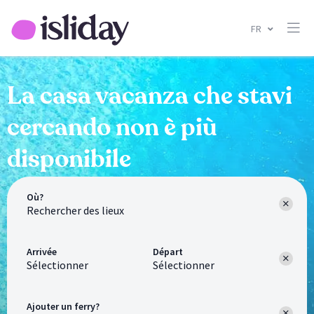
FR
La casa vacanza che stavi
cercando non è più
disponibile
Où?
Arrivée
Départ
Sélectionner
Sélectionner
Ajouter un ferry?