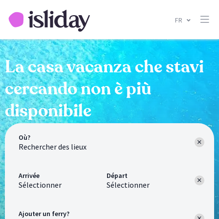
FR
La casa vacanza che stavi
cercando non è più
disponibile
Où?
Arrivée
Départ
Sélectionner
Sélectionner
Ajouter un ferry?