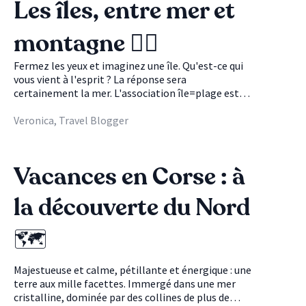
Les îles, entre mer et
montagne 🚴‍♀️
Fermez les yeux et imaginez une île. Qu'est-ce qui
vous vient à l'esprit ? La réponse sera
certainement la mer. L'association île=plage est
ancrée dans l'esprit de beaucoup et peut souvent
sembler un peu évidente. Et si on vous disait que
Veronica, Travel Blogger
l'île n'est pas que ça ? Attention, personne ne vous
enlèvera vos plages de rêve, une mer cristalline et
un bronzage enviable, mais si vous regardez bien, il
Vacances en Corse : à
y a plus d'expériences à vivre sur une île que vous ne
le pensez. De nombreuses îles ont la chance de
la découverte du Nord
pouvoir se vanter d'eaux magnifiques et bleues,
mais aussi de panoramas de montagne fous : un
spectacle unique où mer et montagne deviennent
🗺
les protagonistes et coexistent, offrant des points
de vue nouveaux, merveilleux et inoubliables. Prêt
Majestueuse et calme, pétillante et énergique : une
pour l'aventure ? 🏝
terre aux mille facettes. Immergé dans une mer
cristalline, dominée par des collines de plus de