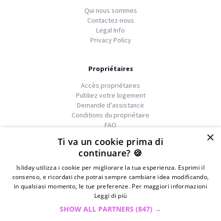
Qui nous sommes
Contactez-nous
Legal Info
Privacy Policy
Propriétaires
Accès propriétaires
Publiez votre logement
Demande d'assistance
Conditions du propriétaire
FAQ
×
Ti va un cookie prima di
continuare? 🍪
Isliday utilizza i cookie per migliorare la tua esperienza. Esprimi il
We
islands
consenso, e ricordati che potrai sempre cambiare idea modificando,
in qualsiasi momento, le tue preferenze. Per maggiori informazioni
Leggi di più
© 2026 Copyright GATE S.r.l - Via G. Cacciò 5 - 57034
SHOW ALL PARTNERS
(847) →
Portoferraio - P.IVA 01976730497 - Iscrizione C.I.A.A di Livorno al