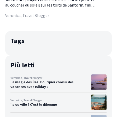
au coucher du soleil sur les toits de Santorin, fini
les selfies avec les piles de Capri en arrière-plan ou
les vidéos de perroquets à Tenerife : on en
Veronica, Travel Blogger
redemande. Instragram ne vous aide tout
simplement pas, les photos postées sont toujours
les habituelles, éculées. Vous méritez
certainement un meilleur flux exclusif. Ne vous
Tags
inquiétez pas, nous avons déjà en tête 5 îles à
couper le souffle qui vous conviennent. Super
photogénique, méconnu, vierge... bref, sans trop de
mots, magnifique 🤩
Più letti
Veronica, Travel Blogger
La magie des îles. Pourquoi choisir des
vacances avec Isliday ?
Veronica, Travel Blogger
Île ou ville ? C'est le dilemme