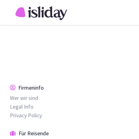
Insel Elba
Sardinien
Siz
Marina di Campo
San Teodoro
Si
Portoferraio
Costa Rei
Ca
Capoliveri
Palau
Mo
Porto Azzurro
Villasimius
Ce
Procchio
Costa Smeralda
Sa
Alle Orte
Alghero
Ta
Cala Gonone
All
Firmeninfo
Porto Cervo
Alle Orte
Wer wir sind
Legal Info
Privacy Policy
Für Reisende