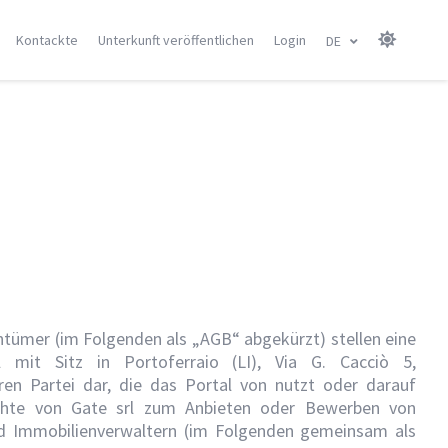
Kontackte
Unterkunft veröffentlichen
Login
DE
sel
Kanaren Insel
Balearen
Gran Canarie
Menorca
Tenerife
Mallorca
Lanzarote
Ibiza
Fuerteventura
Alle Orte
Alle Orte
ntümer (im Folgenden als „AGB“ abgekürzt) stellen eine
l mit Sitz in Portoferraio (LI), Via G. Cacciò 5,
n Partei dar, die das Portal von nutzt oder darauf
chte von Gate srl zum Anbieten oder Bewerben von
und Immobilienverwaltern (im Folgenden gemeinsam als