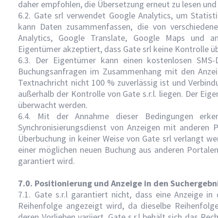
daher empfohlen, die Übersetzung erneut zu lesen und
6.2. Gate srl verwendet Google Analytics, um Statis
kann Daten zusammenfassen, die von verschiedenen
Analytics, Google Translate, Google Maps und and
Eigentümer akzeptiert, dass Gate srl keine Kontrolle 
6.3. Der Eigentümer kann einen kostenlosen SMS-D
Buchungsanfragen im Zusammenhang mit den Anzeige
Textnachricht nicht 100 % zuverlässig ist und Verbin
außerhalb der Kontrolle von Gate s.r.l. liegen. Der Eig
überwacht werden.
6.4. Mit der Annahme dieser Bedingungen erke
Synchronisierungsdienst von Anzeigen mit anderen P
Überbuchung in keiner Weise von Gate srl verlangt we
einer möglichen neuen Buchung aus anderen Portalen,
garantiert wird.
7.0. Positionierung und Anzeige in den Suchergebn
7.1. Gate s.r.l garantiert nicht, dass eine Anzeige 
Reihenfolge angezeigt wird, da dieselbe Reihenfolg
deren Vorlieben variiert. Gate s.r.l behält sich das 