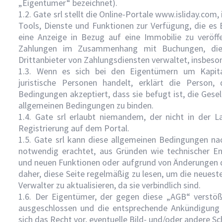
„Eigentümer“ bezeichnet).
1.2. Gate srl stellt die Online-Portale www.isliday.com
Tools, Dienste und Funktionen zur Verfügung, die es
eine Anzeige in Bezug auf eine Immobilie zu veröff
Zahlungen im Zusammenhang mit Buchungen, die 
Drittanbieter von Zahlungsdiensten verwaltet, insbes
1.3. Wenn es sich bei den Eigentümern um Kapital
juristische Personen handelt, erklärt die Person,
Bedingungen akzeptiert, dass sie befugt ist, die Gesells
allgemeinen Bedingungen zu binden.
1.4. Gate srl erlaubt niemandem, der nicht in der La
Registrierung auf dem Portal.
1.5. Gate srl kann diese allgemeinen Bedingungen n
notwendig erachtet, aus Gründen wie technischer En
und neuen Funktionen oder aufgrund von Änderungen de
daher, diese Seite regelmäßig zu lesen, um die neues
Verwalter zu aktualisieren, da sie verbindlich sind.
1.6. Der Eigentümer, der gegen diese „AGB“ verstöß
ausgeschlossen und die entsprechende Ankündigung e
sich das Recht vor, eventuelle Bild- und/oder andere S