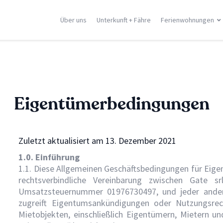
Über uns
Unterkunft + Fähre
Ferienwohnungen
ilien
Korsika
Griechische In
racusa
Porto Vecchio
Rhodos
stellammare
Moriani
Zante
dica
Ghisonaccia
Samos
Eigentümerbedingungen
falu
Ile Rousse
Kreta
n Vito Lo Capo
Ajaccio
Mykonos
ormina
Calvì
Santorini
e Orte
Saint Florent
Corfù
Zuletzt aktualisiert am 13. Dezember 2021
Alle Orte
Alle Orte
1.0. Einführung
1.1. Diese Allgemeinen Geschäftsbedingungen für Eige
rechtsverbindliche Vereinbarung zwischen Gate sr
Umsatzsteuernummer 01976730497, und jeder andere
zugreift Eigentumsankündigungen oder Nutzungsre
Mietobjekten, einschließlich Eigentümern, Mietern 