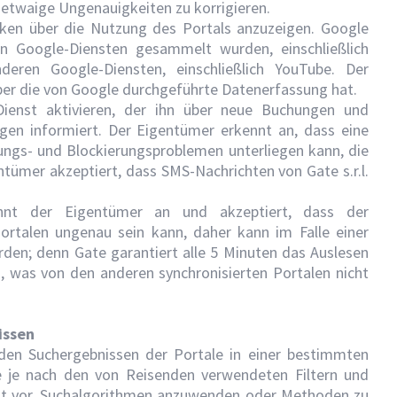
 etwaige Ungenauigkeiten zu korrigieren.
tiken über die Nutzung des Portals anzuzeigen. Google
 Google-Diensten gesammelt wurden, einschließlich
eren Google-Diensten, einschließlich YouTube. Der
über die von Google durchgeführte Datenerfassung hat.
ienst aktivieren, der ihn über neue Buchungen und
n informiert. Der Eigentümer erkennt an, dass eine
dungs- und Blockierungsproblemen unterliegen kann, die
entümer akzeptiert, dass SMS-Nachrichten von Gate s.r.l.
nnt der Eigentümer an und akzeptiert, dass der
ortalen ungenau sein kann, daher kann im Falle einer
rden; denn Gate garantiert alle 5 Minuten das Auslesen
 was von den anderen synchronisierten Portalen nicht
issen
in den Suchergebnissen der Portale in einer bestimmten
e je nach den von Reisenden verwendeten Filtern und
Recht vor, Suchalgorithmen anzuwenden oder Methoden zu