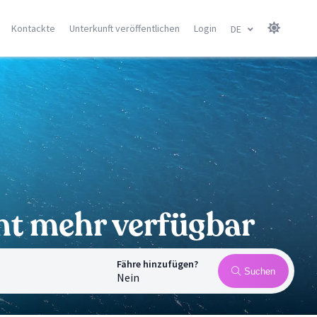
Kontackte
Unterkunft veröffentlichen
Login
DE
sel
Kanaren Insel
Balearen
Gran Canarie
Menorca
Tenerife
Mallorca
Lanzarote
Ibiza
Fuerteventura
Alle Orte
Alle Orte
cht mehr verfügbar
Fähre hinzufügen?
Suchen
Nein