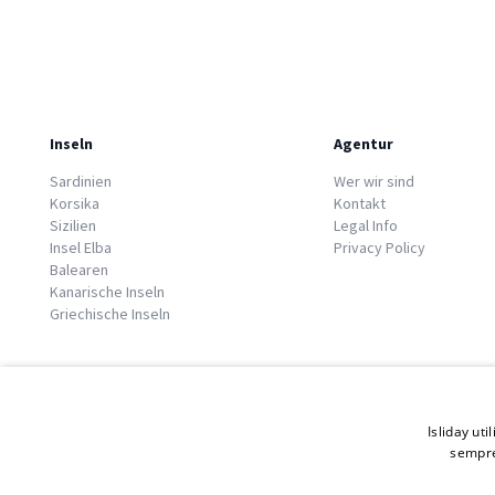
Inseln
Agentur
Sardinien
Wer wir sind
Korsika
Kontakt
Sizilien
Legal Info
Insel Elba
Privacy Policy
Balearen
Kanarische Inseln
Griechische Inseln
Isliday uti
sempre
© 2026 Copyright GATE S.r.l - Via G. Cacciò 5 - 57034 Portoferraio - P.