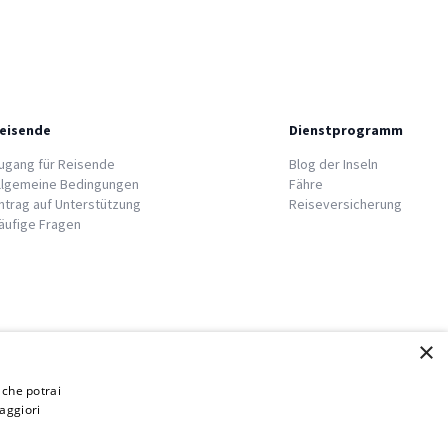
eisende
Dienstprogramm
ugang für Reisende
Blog der Inseln
llgemeine Bedingungen
Fähre
ntrag auf Unterstützung
Reiseversicherung
äufige Fragen
×
i che potrai
aggiori