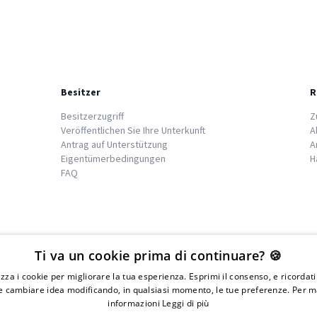
Besitzer
R
Besitzerzugriff
Z
Veröffentlichen Sie Ihre Unterkunft
A
Antrag auf Unterstützung
A
Eigentümerbedingungen
H
FAQ
We
islands
Ti va un cookie prima di continuare? 🍪
lizza i cookie per migliorare la tua esperienza. Esprimi il consenso, e ricordat
 cambiare idea modificando, in qualsiasi momento, le tue preferenze. Per m
informazioni
Leggi di più
IVA 01976730497 - Iscrizione C.I.A.A di