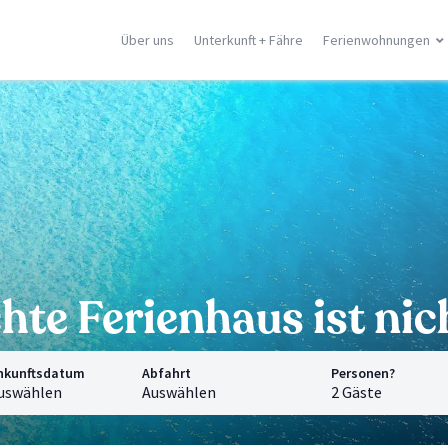
Über uns
Unterkunft + Fähre
Ferienwohnungen
ilien
Korsika
Griechische In
racusa
Porto Vecchio
Rhodos
stellammare
Moriani
Zante
dica
Ghisonaccia
Samos
falu
Ile Rousse
Kreta
n Vito Lo Capo
Ajaccio
Mykonos
ormina
Calvì
Santorini
e Orte
Saint Florent
Corfù
Alle Orte
Alle Orte
hte Ferienhaus ist ni
nkunftsdatum
Abfahrt
Personen?
uswählen
Auswählen