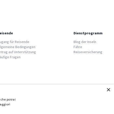
eisende
Dienstprogramm
ugang für Reisende
Blog der Inseln
llgemeine Bedingungen
Fähre
ntrag auf Unterstützung
Reiseversicherung
äufige Fragen
×
i che potrai
aggiori