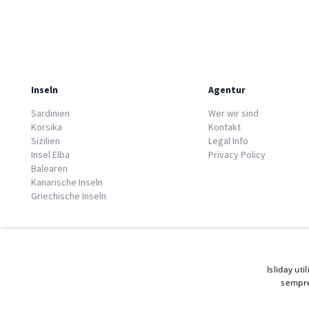
Inseln
Agentur
Sardinien
Wer wir sind
Korsika
Kontakt
Sizilien
Legal Info
Insel Elba
Privacy Policy
Balearen
Kanarische Inseln
Griechische Inseln
Isliday uti
sempre
© 2026 Copyright GATE S.r.l - Via G. Cacciò 5 - 57034 Portoferraio - P.