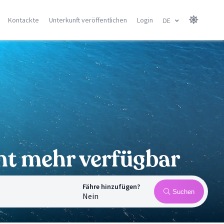
Kontackte
Unterkunft veröffentlichen
Login
DE
sel
Kanaren Insel
Balearen
Gran Canarie
Menorca
Tenerife
Mallorca
Lanzarote
Ibiza
Fuerteventura
Alle Orte
Alle Orte
cht mehr verfügbar
Fähre hinzufügen?
Suchen
Nein