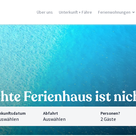
Über uns
Unterkunft + Fähre
Ferienwohnungen
ilien
Korsika
Griechische In
racusa
Porto Vecchio
Rhodos
stellammare
Moriani
Zante
dica
Ghisonaccia
Samos
falu
Ile Rousse
Kreta
n Vito Lo Capo
Ajaccio
Mykonos
ormina
Calvì
Santorini
e Orte
Saint Florent
Corfù
Alle Orte
Alle Orte
hte Ferienhaus ist ni
nkunftsdatum
Abfahrt
Personen?
uswählen
Auswählen