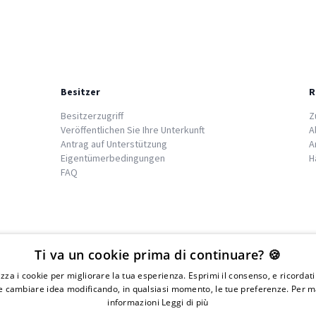
Besitzer
R
Besitzerzugriff
Z
Veröffentlichen Sie Ihre Unterkunft
A
Antrag auf Unterstützung
A
Eigentümerbedingungen
H
FAQ
We
islands
Ti va un cookie prima di continuare? 🍪
lizza i cookie per migliorare la tua esperienza. Esprimi il consenso, e ricordat
 cambiare idea modificando, in qualsiasi momento, le tue preferenze. Per m
informazioni
Leggi di più
IVA 01976730497 - Iscrizione C.I.A.A di