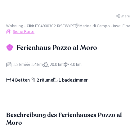
Share
Wohnung -
CIN:
IT049003C2JXSEWYPT
Marina di Campo - Insel Elba
Siehe Karte
Ferienhaus Pozzo al Moro
1.2 km
1.4 km
20.0 km
4.0 km
4 Betten
2 räume
1 badezimmer
Beschreibung des Ferienhauses Pozzo al
Moro