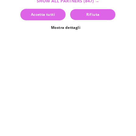
© 2026 Copyright GATE S.r.l - Via G. Cacciò 5 - 57034
SHOW ALL PARTNERS
(847) →
Portoferraio - P.IVA 01976730497 - Iscrizione C.I.A.A di Livorno al
REA 218935 - Iscritta al registro regionale Agenzie di Viaggio e
Accetta tutti
Rifiuta
Turismo al n°1012 del 17/09/21.
Mostra dettagli