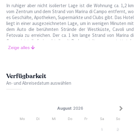
In ruhiger aber nicht isolierter Lage ist die Wohnung ca. 1,2 km
vom Zentrum und dem Strand von Marina di Campo entfernt, wo
es Geschäfte, Apotheken, Supermärkte und Clubs gibt. Das Hotel
liegt in einer ausgezeichneten Lage, um in wenigen Minuten mit
dem Auto die berühmten Strände der Westküste, Cavoli und
Fetovaia zu erreichen. Der ca. 1 km lange Strand von Marina di
Campo ist teils frei und teils mit Badeanstalten ausgestattet. In
einer ruhigen Gegend unweit des Zentrums befindet sich die
Zeige alles
Wohnung im Erdgeschoss, bestehend aus Wohnzimmer mit
Küchenzeile, Schlafzimmer mit Doppelbett, Schlafzimmer mit
zwei Einzelbetten, Badezimmer mit Dusche. Ausgestattet mit
TV, Backofen, Waschmaschine, Parkplatz. Außenbereich mit
Verfügbarkeit
Tisch und Stühlen. Tiere sind nicht erlaubt. Die Wohnung
befindet sich in einer ruhigen Gegend, so dass keine Gruppen
An- und Abreisedatum auswählen
von Kindern erlaubt sind. Bettwäsche nicht verfügbar.
August
2026
Mo
Di
Mi
Do
Fr
Sa
So
1
2