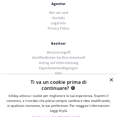
Agentur
Wer wir sind
Kontakt
Legal Info
Privacy Policy
Besitzer
Besitzerzugriff
Veröffentlichen Sie Ihre Unterkunft
Antrag auf Unterstützung
Eigentümerbedingungen
FAQ
×
Ti va un cookie prima di
continuare? 🍪
Isliday utilizza i cookie per migliorare la tua esperienza. Esprimi il
We
islands
consenso, e ricordati che potrai sempre cambiare idea modificando,
in qualsiasi momento, le tue preferenze. Per maggiori informazioni
Leggi di più