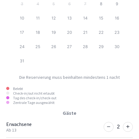
3
4
5
6
7
8
9
10
11
12
13
14
15
16
17
18
19
20
21
22
23
24
25
26
27
28
29
30
31
Die Reservierung muss beinhalten mindestens
1
nacht
Belebt
Check-in/out nicht erlaubt
Tag des check-in/check-out
Zentrale Tage ausgewählt
Gäste
Erwachsene
Ab 13