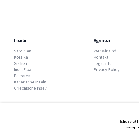
Inseln
Agentur
Sardinien
Wer wir sind
Korsika
Kontakt
Sizilien
Legal Info
Insel Elba
Privacy Policy
Balearen
Kanarische Inseln
Griechische Inseln
Isliday uti
sempre
© 2026 Copyright GATE S.r.l - Via G. Cacciò 5 - 57034 Portoferraio - P.