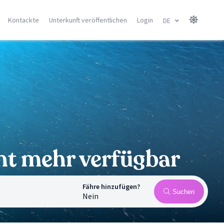
Kontackte
Unterkunft veröffentlichen
Login
DE
sel
Kanaren Insel
Balearen
Gran Canarie
Menorca
Tenerife
Mallorca
Lanzarote
Ibiza
Fuerteventura
Alle Orte
Alle Orte
cht mehr verfügbar
Fähre hinzufügen?
Suchen
Nein