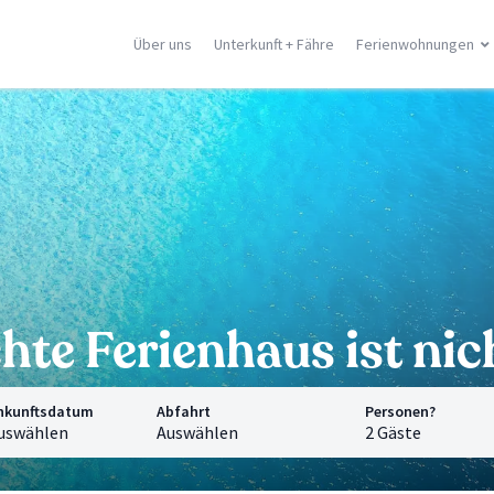
Über uns
Unterkunft + Fähre
Ferienwohnungen
ilien
Korsika
Griechische In
racusa
Porto Vecchio
Rhodos
stellammare
Moriani
Zante
dica
Ghisonaccia
Samos
falu
Ile Rousse
Kreta
n Vito Lo Capo
Ajaccio
Mykonos
ormina
Calvì
Santorini
e Orte
Saint Florent
Corfù
Alle Orte
Alle Orte
hte Ferienhaus ist ni
nkunftsdatum
Abfahrt
Personen?
uswählen
Auswählen