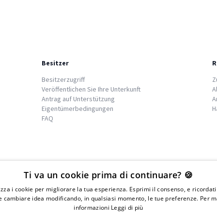
Besitzer
R
Besitzerzugriff
Z
Veröffentlichen Sie Ihre Unterkunft
A
Antrag auf Unterstützung
A
Eigentümerbedingungen
H
FAQ
We
islands
Ti va un cookie prima di continuare? 🍪
lizza i cookie per migliorare la tua esperienza. Esprimi il consenso, e ricordat
 cambiare idea modificando, in qualsiasi momento, le tue preferenze. Per m
informazioni
Leggi di più
IVA 01976730497 - Iscrizione C.I.A.A di