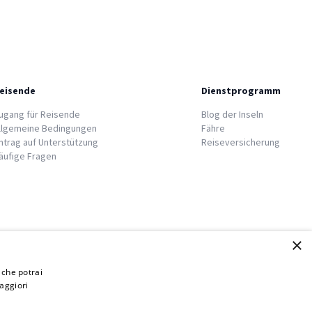
eisende
Dienstprogramm
ugang für Reisende
Blog der Inseln
llgemeine Bedingungen
Fähre
ntrag auf Unterstützung
Reiseversicherung
äufige Fragen
×
i che potrai
aggiori