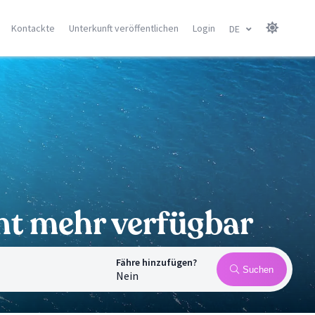
Kontackte
Unterkunft veröffentlichen
Login
DE
sel
Kanaren Insel
Balearen
Gran Canarie
Menorca
Tenerife
Mallorca
Lanzarote
Ibiza
Fuerteventura
Alle Orte
Alle Orte
cht mehr verfügbar
Fähre hinzufügen?
Suchen
Nein