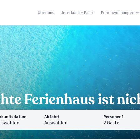
Über uns
Unterkunft + Fähre
Ferienwohnungen
ilien
Korsika
Griechische In
racusa
Porto Vecchio
Rhodos
stellammare
Moriani
Zante
dica
Ghisonaccia
Samos
falu
Ile Rousse
Kreta
n Vito Lo Capo
Ajaccio
Mykonos
ormina
Calvì
Santorini
e Orte
Saint Florent
Corfù
Alle Orte
Alle Orte
hte Ferienhaus ist ni
nkunftsdatum
Abfahrt
Personen?
uswählen
Auswählen