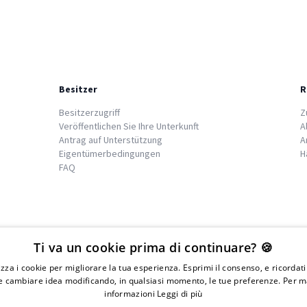
Besitzer
R
Besitzerzugriff
Z
Veröffentlichen Sie Ihre Unterkunft
A
Antrag auf Unterstützung
A
Eigentümerbedingungen
H
FAQ
We
islands
Ti va un cookie prima di continuare? 🍪
lizza i cookie per migliorare la tua esperienza. Esprimi il consenso, e ricordat
 cambiare idea modificando, in qualsiasi momento, le tue preferenze. Per m
informazioni
Leggi di più
IVA 01976730497 - Iscrizione C.I.A.A di