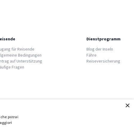
eisende
Dienstprogramm
ugang für Reisende
Blog der Inseln
llgemeine Bedingungen
Fähre
ntrag auf Unterstützung
Reiseversicherung
äufige Fragen
×
i che potrai
aggiori