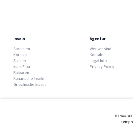
Inseln
Agentur
Sardinien
Wer wir sind
Korsika
Kontakt
Sizilien
Legal Info
Insel Elba
Privacy Policy
Balearen
Kanarische Inseln
Griechische Inseln
Isliday uti
sempre
© 2026 Copyright GATE S.r.l - Via G. Cacciò 5 - 57034 Portoferraio - P.